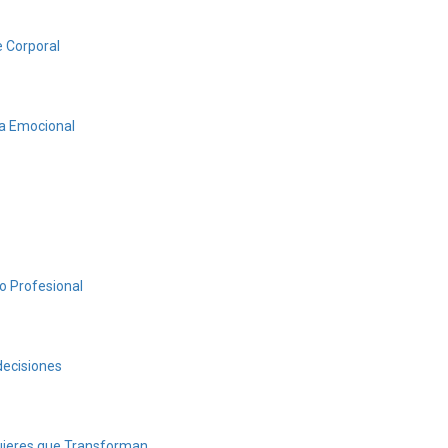
e Corporal
a Emocional
o Profesional
decisiones
jeres que Transforman