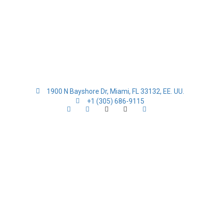
1900 N Bayshore Dr, Miami, FL 33132, EE. UU.
+1 (305) 686-9115
ters of numbers and letters, contain at least 1 capital letter