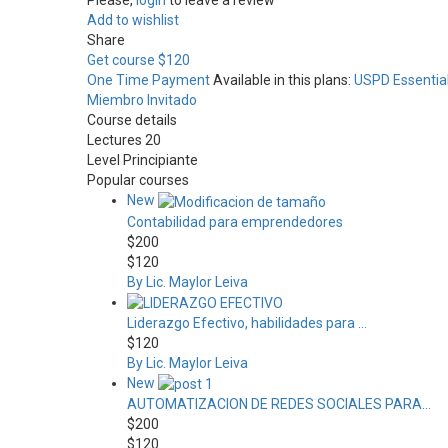
Please,
login
to leave a review
Add to wishlist
Share
Get course
$120
One Time Payment
Available in this plans:
USPD Essentia
Miembro Invitado
Course details
Lectures
20
Level
Principiante
Popular courses
New
Contabilidad para emprendedores
$200
$120
By Lic. Maylor Leiva
Liderazgo Efectivo, habilidades para ...
$120
By Lic. Maylor Leiva
New
AUTOMATIZACION DE REDES SOCIALES PARA...
$200
$120