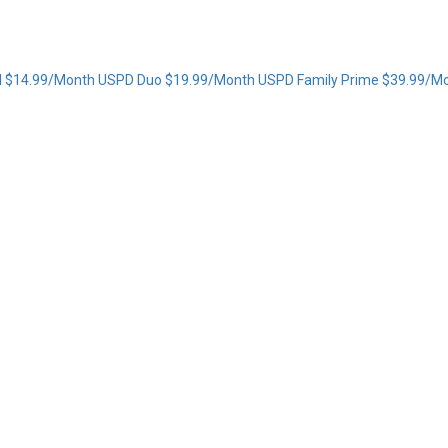
l
$14.99/Month
USPD Duo
$19.99/Month
USPD Family Prime
$39.99/M