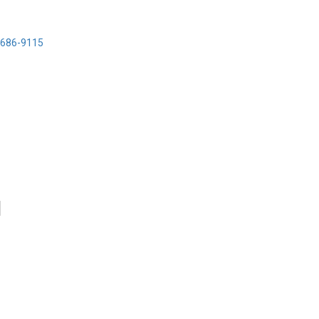
 686-9115
N