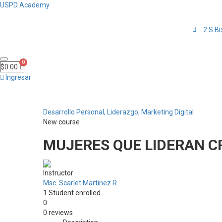
USPD Academy
2 S B
$
0.00
Ingresar
Desarrollo Personal,
Liderazgo,
Marketing Digital
New course
MUJERES QUE LIDERAN C
Instructor
Msc. Scarlet Martinez R
1
Student
enrolled
0
0 reviews