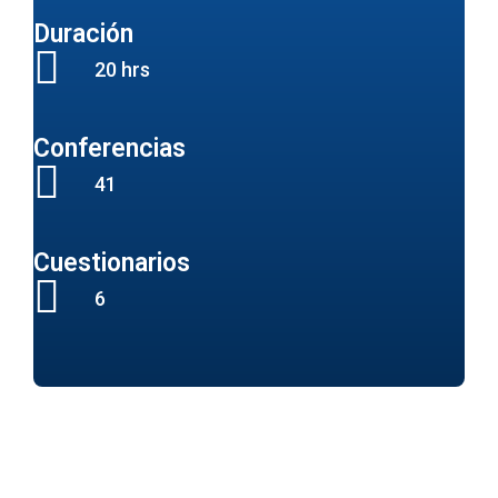
Duración
20 hrs
Conferencias
41
Cuestionarios
6