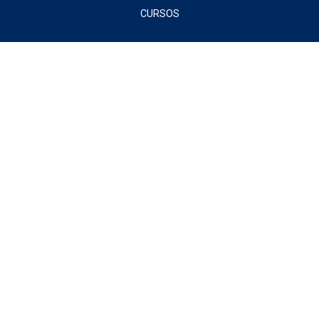
CURSOS
Sign In
The password must have a minimum of 8 characters of numbers and
letters, contain at least 1 capital letter
Remember me
Sign In
Sign Up